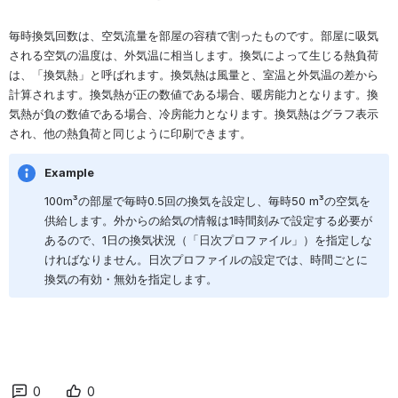
毎時換気回数は、空気流量を部屋の容積で割ったものです。部屋に吸気
される空気の温度は、外気温に相当します。換気によって生じる熱負荷
は、「換気熱」と呼ばれます。換気熱は風量と、室温と外気温の差から
計算されます。換気熱が正の数値である場合、暖房能力となります。換
気熱が負の数値である場合、冷房能力となります。換気熱はグラフ表示
され、他の熱負荷と同じように印刷できます。
Example
100m
³の部屋で毎時
0.5
回の換気を設定し、毎時
50 m
³の空気を
供給します。外からの給気の情報は
1
時間刻みで設定する必要が
あるので、
1
日の換気状況（「日次プロファイル」）を指定しな
ければなりません。日次プロファイルの設定では、時間ごとに
換気の有効・無効を指定します。
0
0