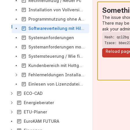
Rechnerumzug / Neuer Pc
Somethi
Installation von Vollversionen/Updates über den HSETU Update Download
The issue sho
Programmnutzung ohne Administratoren Rechte (Benutzer)
There may be 
Softwareverteilung mit Hilfe von SCCM
ask your admi
Systemanforderungen
Trace: bbec2
Systemanforderungen mobile APP
Reload pag
Systemsteuerung / Wie finde ich diese?
Kundenbereich mit Hottgenroth-ID
Fehlermeldungen Installation
Einlesen von Lizenzdateien
ECO-CAD
Energieberater
ETU-Planer
EuroKAM FUTURA