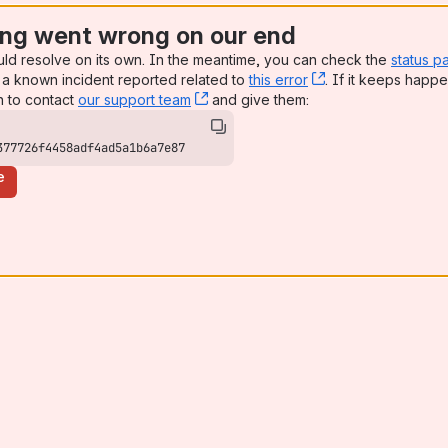
ng went wrong on our end
uld resolve on its own. In the meantime, you can check the
status p
a known incident reported related to
this error
, (opens new win
. If it keeps happe
n to contact
our support team
, (opens new window)
and give them:
377726f4458adf4ad5a1b6a7e87
e