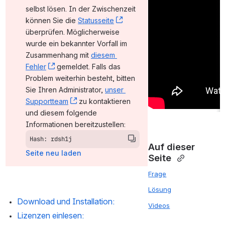
selbst lösen. In der Zwischenzeit 
können Sie die 
Statusseite
, (opens new window)
überprüfen. Möglicherweise 
wurde ein bekannter Vorfall im 
Zusammenhang mit 
diesem 
Fehler
, (opens new window)
 gemeldet. Falls das 
Problem weiterhin besteht, bitten 
Sie Ihren Administrator, 
unser 
Supportteam
, (opens new window)
 zu kontaktieren 
und diesem folgende 
Informationen bereitzustellen:
Hash: rdsh1j
Auf dieser 
Seite neu laden
Seite 
Frage
Lösung
Download und Installation:
Videos
Lizenzen einlesen: