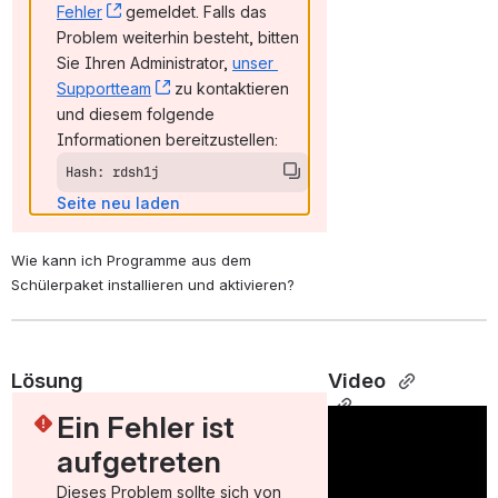
Fehler
, (opens new window)
 gemeldet. Falls das 
Problem weiterhin besteht, bitten 
Sie Ihren Administrator, 
unser 
Supportteam
, (opens new window)
 zu kontaktieren 
und diesem folgende 
Informationen bereitzustellen:
Hash: rdsh1j
Seite neu laden
Wie kann ich Programme aus dem 
Schülerpaket installieren und aktivieren?
Lösung
Video 
Ein Fehler ist 
aufgetreten
Dieses Problem sollte sich von 