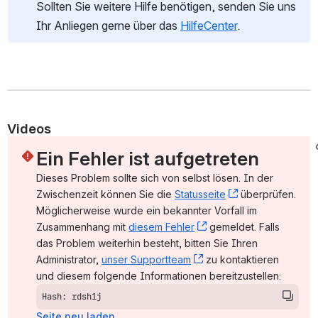
Sollten Sie weitere Hilfe benötigen, senden Sie uns 
Ihr Anliegen gerne über das 
HilfeCenter
.  
Videos
Ein Fehler ist aufgetreten
Dieses Problem sollte sich von selbst lösen. In der 
Zwischenzeit können Sie die 
Statusseite
, (opens new wi
 überprüfen. 
Möglicherweise wurde ein bekannter Vorfall im 
Zusammenhang mit 
diesem Fehler
, (opens new window)
 gemeldet. Falls 
das Problem weiterhin besteht, bitten Sie Ihren 
Administrator, 
unser Supportteam
, (opens new window)
 zu kontaktieren 
und diesem folgende Informationen bereitzustellen:
Hash: rdsh1j
Seite neu laden