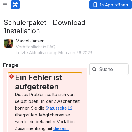
In App öffnen
Schülerpaket - Download -
Installation
Marcel Jansen
Veröffentlicht in FAQ
Letzte Aktualisierung: Mon Jun 26 2023
Frage 
Suche
Suche
Ein Fehler ist 
aufgetreten
Dieses Problem sollte sich von 
selbst lösen. In der Zwischenzeit 
können Sie die 
Statusseite
, (opens new window)
überprüfen. Möglicherweise 
wurde ein bekannter Vorfall im 
Zusammenhang mit 
diesem 