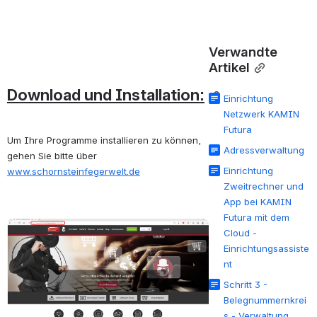
Verwandte 
Artikel
Download und Installation:
Einrichtung
Netzwerk KAMIN
Futura
Um Ihre Programme installieren zu können, 
Adressverwaltung
gehen Sie bitte über 
Einrichtung
www.schornsteinfegerwelt.de
Zweitrechner und
App bei KAMIN
Futura mit dem
öffnen
Cloud -
Einrichtungsassiste
nt
Schritt 3 -
Belegnummernkrei
s - Verwaltung