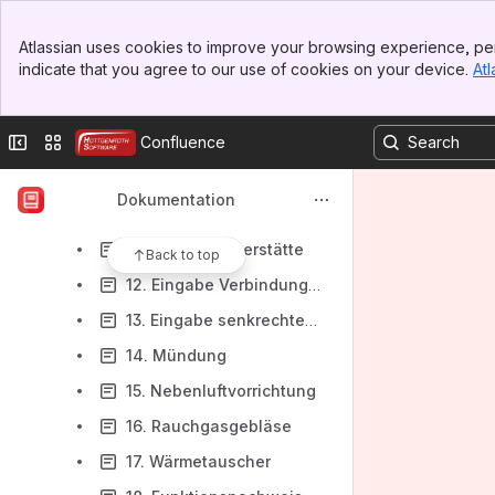
05.1. Partikelabscheider
Banner
06. Einbauort Nebenluftvorrichtung
Atlassian uses cookies to improve your browsing experience, per
Top Bar
indicate that you agree to our use of cookies on your device.
Atl
07. Gruppierung
Sidebar
Main Content
08. Anzahl Abschnitte
Collapse sidebar
Switch sites or apps
Confluence
09. Grunddaten der Berechnung
09.1. Standort (geodätische Höhe)
Dokumentation
10. Aufstellraum
11. Eingabe Feuerstätte
Back to top
12. Eingabe Verbindungsstück
13. Eingabe senkrechter Abschnitt der Abgasanlage / Schornstein
14. Mündung
15. Nebenluftvorrichtung
16. Rauchgasgebläse
17. Wärmetauscher