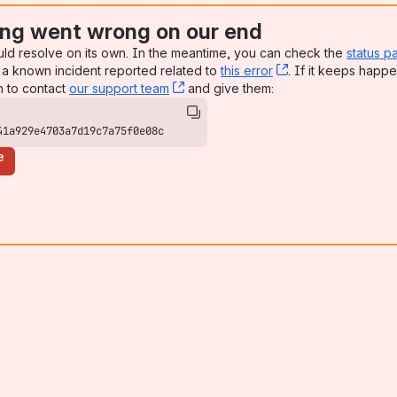
ng went wrong on our end
uld resolve on its own. In the meantime, you can check the
status p
a known incident reported related to
this error
, (opens new win
. If it keeps happe
n to contact
our support team
, (opens new window)
and give them:
41a929e4703a7d19c7a75f0e08c
e