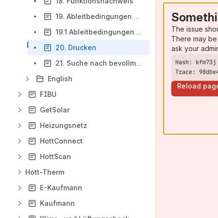
18. Funktionsnachweis
Somethi
19. Ableitbedingungen 1. BImSchV §19
The issue sho
19.1 Ableitbedingungen VDI 3187 Blatt 4
There may be 
20. Drucken
ask your admi
21. Suche nach bevollmächtigten Schornsteinfegern
Trace: 98dbe
English
Reload pag
FIBU
GetSolar
Heizungsnetz
HottConnect
HottScan
Hott-Therm
E-Kaufmann
Kaufmann